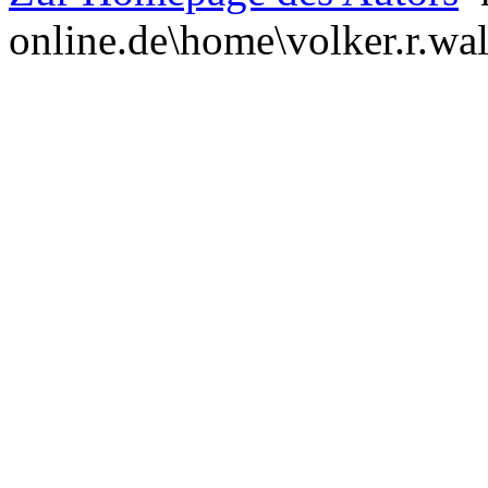
online.de\home\volker.r.wa